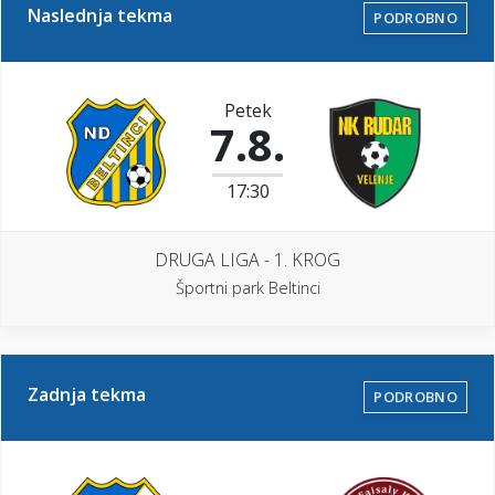
o
Naslednja tekma
PODROBNO
n
k
u
r
Petek
e
7.8.
n
c
o
17:30
m
e
d
DRUGA LIGA - 1. KROG
v
r
Športni park Beltinci
a
t
n
i
Zadnja tekma
c
PODROBNO
a
m
a
b