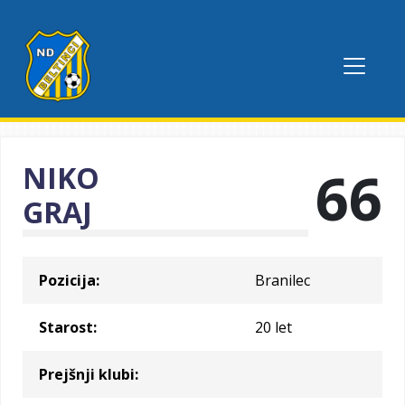
NIKO
66
GRAJ
Pozicija:
Branilec
Starost:
20 let
Prejšnji klubi: