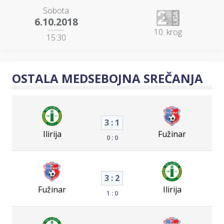
Sobota
6.10.2018
10. krog
15:30
OSTALA MEDSEBOJNA SREČANJA
3 : 1
Ilirija
Fužinar
0 : 0
3 : 2
Fužinar
Ilirija
1 : 0