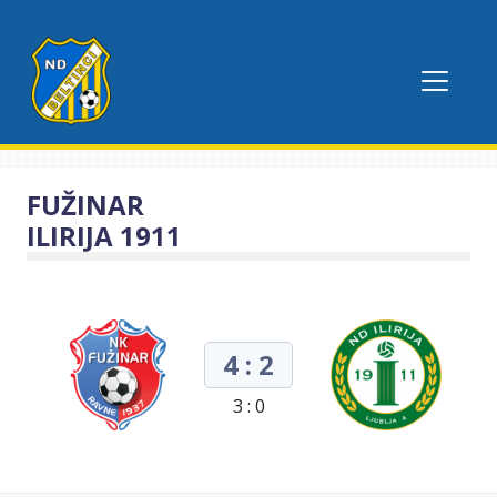
FUŽINAR
ILIRIJA 1911
4 : 2
3 : 0