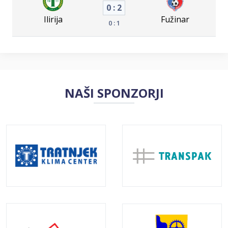
0 : 2
Ilirija
Fužinar
0 : 1
NAŠI SPONZORJI