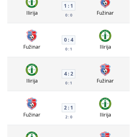
1 : 1
Ilirija
Fužinar
0 : 0
0 : 4
Fužinar
Ilirija
0 : 1
4 : 2
Ilirija
Fužinar
0 : 1
2 : 1
Fužinar
Ilirija
2 : 0