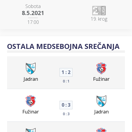
Sobota
8.5.2021
19. krog
17:00
OSTALA MEDSEBOJNA SREČANJA
1 : 2
Jadran
Fužinar
0 : 1
0 : 3
Fužinar
Jadran
0 : 3