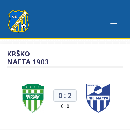
KRŠKO
NAFTA 1903
0 : 2
0 : 0