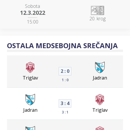
Sobota
12.3.2022
20. krog
15:00
OSTALA MEDSEBOJNA SREČANJA
2 : 0
Triglav
Jadran
1 : 0
3 : 4
Jadran
Triglav
3 : 1