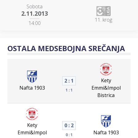
Sobota
2.11.2013
11. krog
14:00
OSTALA MEDSEBOJNA SREČANJA
Kety
2 : 1
Nafta 1903
Emmi&Impol
1 : 1
Bistrica
Kety
0 : 2
Emmi&Impol
Nafta 1903
0 : 1