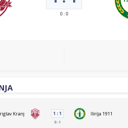
0 : 0
NJA
1 : 1
riglav Kranj
Ilirija 1911
0 : 1