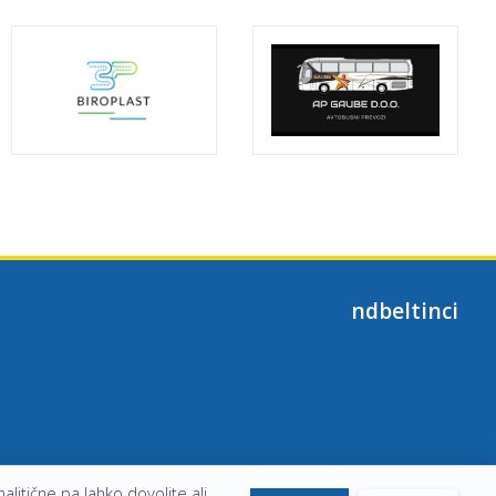
ndbeltinci
alitične pa lahko dovolite ali