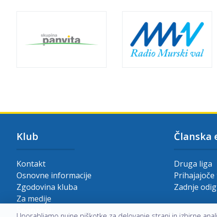
Klub
Članska 
Kontakt
Druga liga
Osnovne informacije
Prihajajoče
Zgodovina kluba
Zadnje odi
Za medije
Sponzorji
Uporabljamo nujne piškotke za delovanje strani in izbirne analit