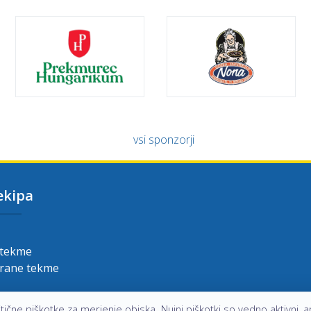
vsi sponzorji
ekipa
 tekme
grane tekme
ične piškotke za merjenje obiska. Nujni piškotki so vedno aktivni, an