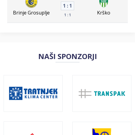
1 : 1
Brinje Grosuplje
Krško
1 : 1
NAŠI SPONZORJI