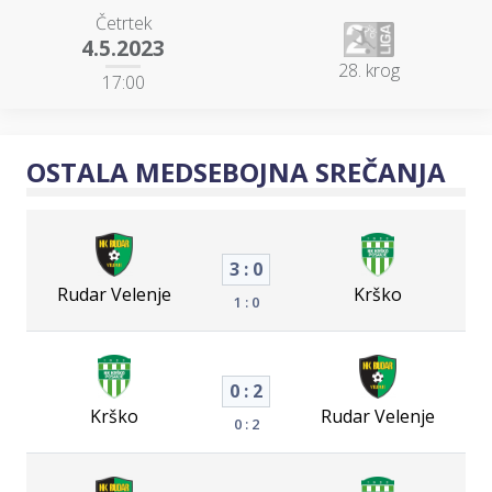
Četrtek
4.5.2023
28. krog
17:00
OSTALA MEDSEBOJNA SREČANJA
3 : 0
Rudar Velenje
Krško
1 : 0
0 : 2
Krško
Rudar Velenje
0 : 2