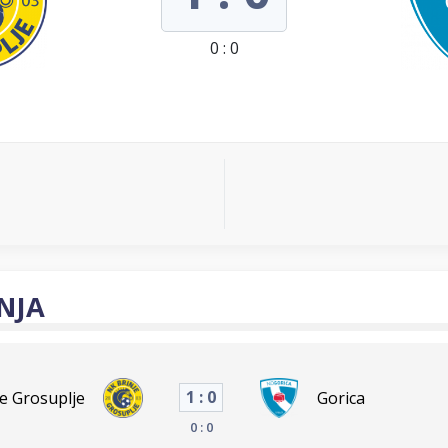
0 : 0
NJA
1 : 0
je Grosuplje
Gorica
0 : 0