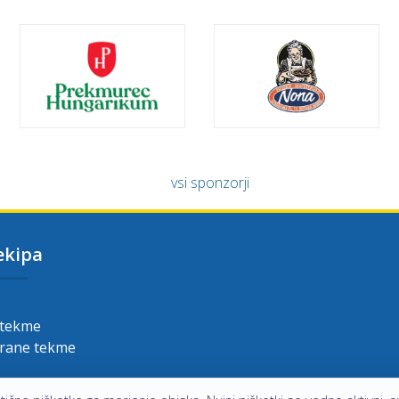
vsi sponzorji
ekipa
 tekme
grane tekme