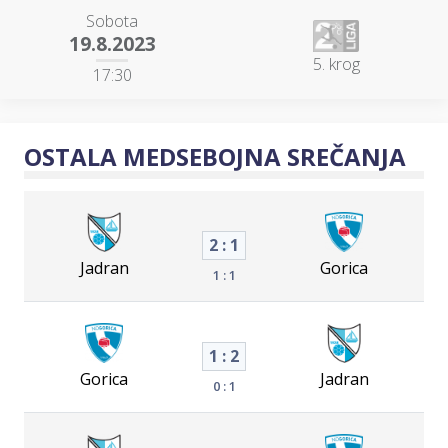
Sobota
19.8.2023
5. krog
17:30
OSTALA MEDSEBOJNA SREČANJA
2 : 1
Jadran
Gorica
1 : 1
1 : 2
Gorica
Jadran
0 : 1