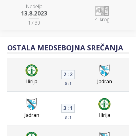
Nedelja
13.8.2023
4. krog
17:30
OSTALA MEDSEBOJNA SREČANJA
2 : 2
Ilirija
Jadran
0 : 1
3 : 1
Jadran
Ilirija
3 : 1