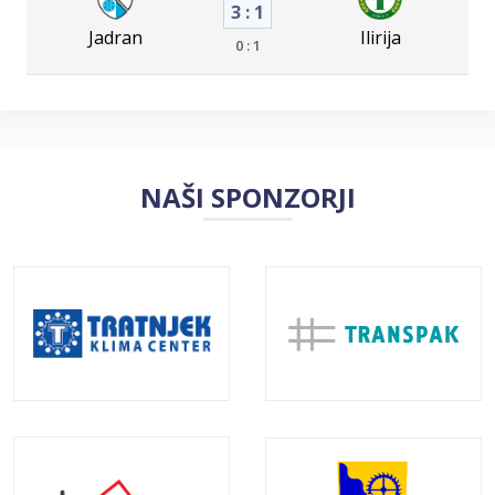
3 : 1
Jadran
Ilirija
0 : 1
NAŠI SPONZORJI