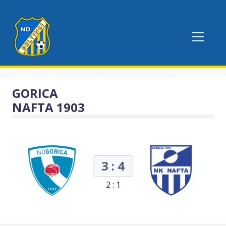
GORICA
NAFTA 1903
3 : 4
2 : 1