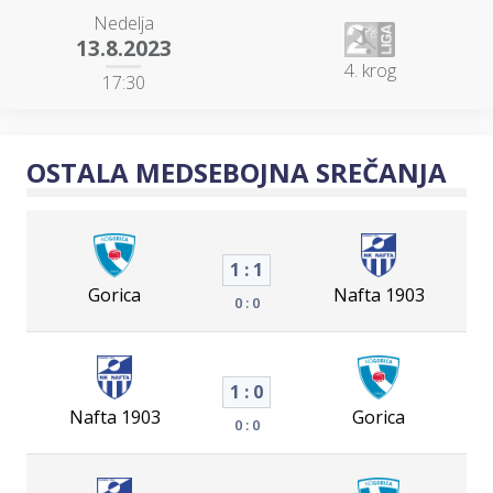
Nedelja
13.8.2023
4. krog
17:30
OSTALA MEDSEBOJNA SREČANJA
1 : 1
Gorica
Nafta 1903
0 : 0
1 : 0
Nafta 1903
Gorica
0 : 0