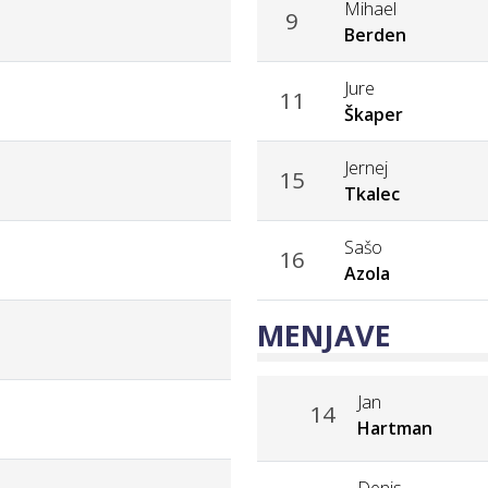
Mihael
9
Berden
Jure
11
Škaper
Jernej
15
Tkalec
Sašo
16
Azola
MENJAVE
Jan
14
Hartman
Denis