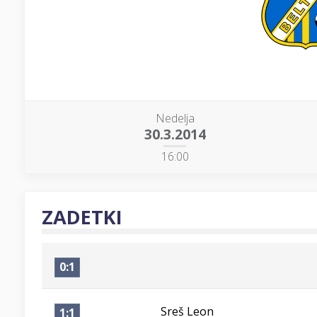
Nedelja
30.3.2014
16:00
ZADETKI
0:1
Sreš Leon
1:1