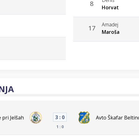
8
Horvat
Amadej
17
Maroša
NJA
3 : 0
 pri Jelšah
Avto Škafar Beltinc
1 : 0