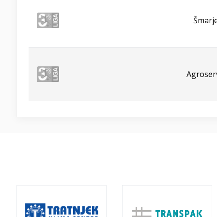
Šmarje
Agroserv