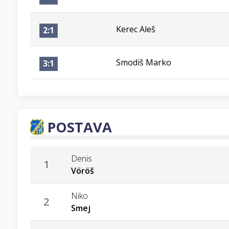
Kerec Aleš
2:1
Smodiš Marko
3:1
POSTAVA
Denis
1
Vöröš
Niko
2
Smej