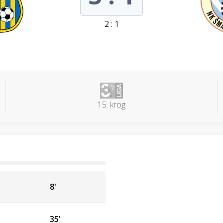
2 : 1
15. krog
8'
35'