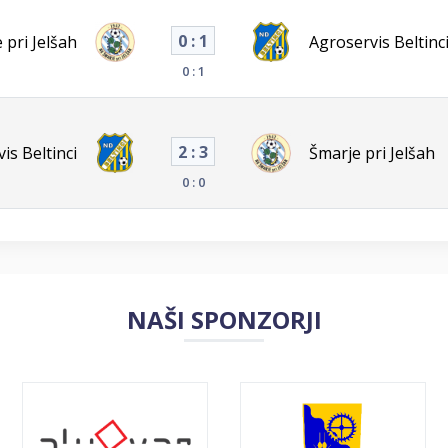
0 : 1
 pri Jelšah
Agroservis Beltinc
0 : 1
2 : 3
is Beltinci
Šmarje pri Jelšah
0 : 0
NAŠI SPONZORJI