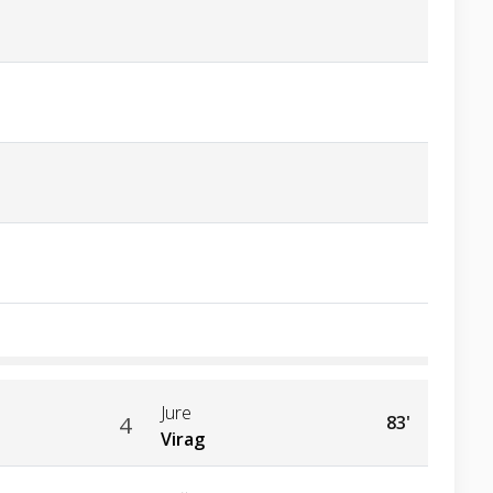
Jure
4
83'
Virag