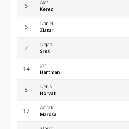
Aleš
5
Kerec
Daniel
6
Zlatar
Dejan
7
Sreš
Jan
14
Hartman
Denis
8
Horvat
Amadej
17
Maroša
Marko