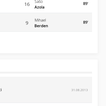
Sašo
16
89'
Azola
Mihael
9
89'
Berden
i
31.08.2013