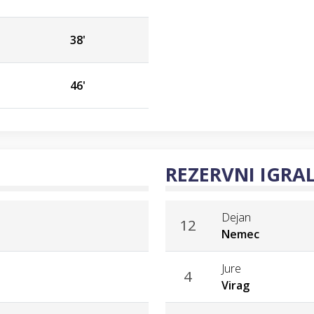
38'
46'
REZERVNI IGRAL
Dejan
12
Nemec
Jure
4
Virag