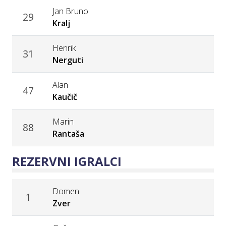
Jan Bruno
29
Kralj
Henrik
31
Nerguti
Alan
47
Kaučič
Marin
88
Rantaša
REZERVNI IGRALCI
Domen
1
Zver