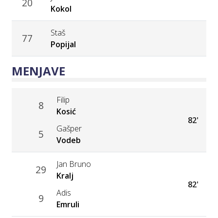
20
Kokol
Staš
77
Popijal
MENJAVE
Filip
8
Kosić
82'
Gašper
5
Vodeb
Jan Bruno
29
Kralj
82'
Adis
9
Emruli