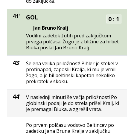
do zaključka.
41'
GOL
0
:
1
Jan Bruno Kralj
Vodilni zadetek žutih pred zaključkom
prvega polčasa. Žogo je z bližine za hrbet
Biuka poslal Jan Bruno Kralj.
43'
Še ena velika priložnost! Pihler je stekel v
protinapad, zaposlil Kralja, ki mu je vrnil
žogo, a je bil beltinski kapetan nekoliko
prekratek v skoku.
44'
V naslednji minuti še večja priložnost! Po
globinski podaji je do strela prišel Kralj, ki
je premagal Biuka, a zgrešil vrata.
Po prvem polčasu vodstvo Beltincev po
zadetku Jana Bruna Kralja v zaključku