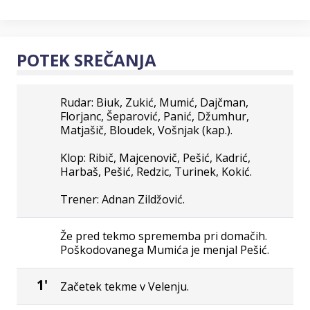
POTEK SREČANJA
Rudar: Biuk, Zukić, Mumić, Dajčman,
Florjanc, Šeparović, Panić, Džumhur,
Matjašič, Bloudek, Vošnjak (kap.).
Klop: Ribič, Majcenovič, Pešić, Kadrić,
Harbaš, Pešić, Redzic, Turinek, Kokić.
Trener: Adnan Zildžović.
Že pred tekmo sprememba pri domačih.
Poškodovanega Mumića je menjal Pešić.
1'
Začetek tekme v Velenju.