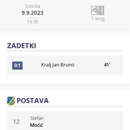
Sobota
9.9.2023
7. krog
16:30
ZADETKI
Kralj Jan Bruno
41'
0:1
POSTAVA
Stefan
12
Moćić