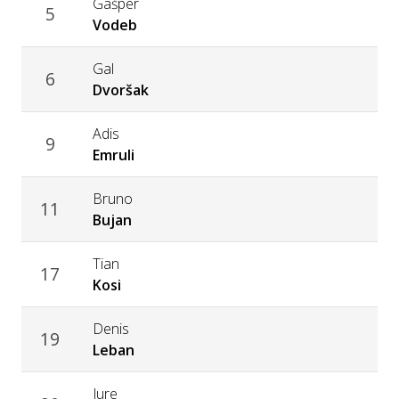
Gašper
5
Vodeb
Gal
6
Dvoršak
Adis
9
Emruli
Bruno
11
Bujan
Tian
17
Kosi
Denis
19
Leban
Jure