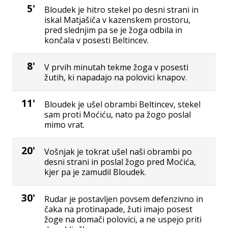
5'
Bloudek je hitro stekel po desni strani in
iskal Matjašiča v kazenskem prostoru,
pred slednjim pa se je žoga odbila in
končala v posesti Beltincev.
8'
V prvih minutah tekme žoga v posesti
žutih, ki napadajo na polovici knapov.
11'
Bloudek je ušel obrambi Beltincev, stekel
sam proti Moćiću, nato pa žogo poslal
mimo vrat.
20'
Vošnjak je tokrat ušel naši obrambi po
desni strani in poslal žogo pred Moćića,
kjer pa je zamudil Bloudek.
30'
Rudar je postavljen povsem defenzivno in
čaka na protinapade, žuti imajo posest
žoge na domači polovici, a ne uspejo priti