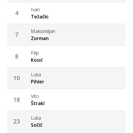
Ivan
4
Težački
Maksimiljan
7
Zorman
Filip
8
Kosić
Luka
10
Pihler
Vito
18
Štrakl
Luka
23
Sočič