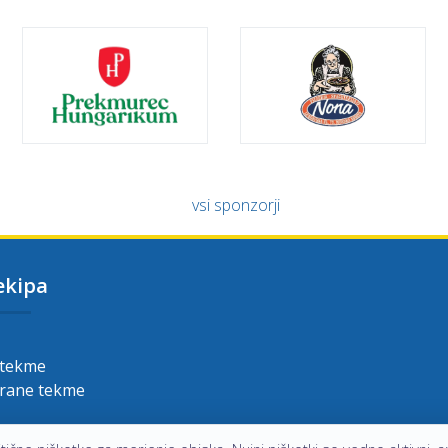
vsi sponzorji
ekipa
 tekme
grane tekme