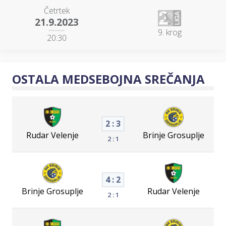
Četrtek
21.9.2023
9. krog
20:30
OSTALA MEDSEBOJNA SREČANJA
2 : 3
Rudar Velenje
Brinje Grosuplje
2 : 1
4 : 2
Brinje Grosuplje
Rudar Velenje
2 : 1