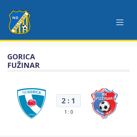
GORICA
FUŽINAR
2 : 1
1 : 0