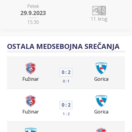
Petek
29.9.2023
11. krog
15:30
OSTALA MEDSEBOJNA SREČANJA
0 : 2
Fužinar
Gorica
0 : 1
0 : 2
Fužinar
Gorica
1 : 2