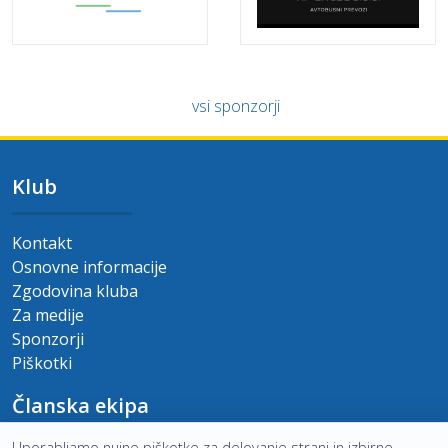
vsi sponzorji
Klub
Kontakt
Osnovne informacije
Zgodovina kluba
Za medije
Sponzorji
Piškotki
Članska ekipa
Uporabljamo nujne piškotke za delovanje strani in izbirne