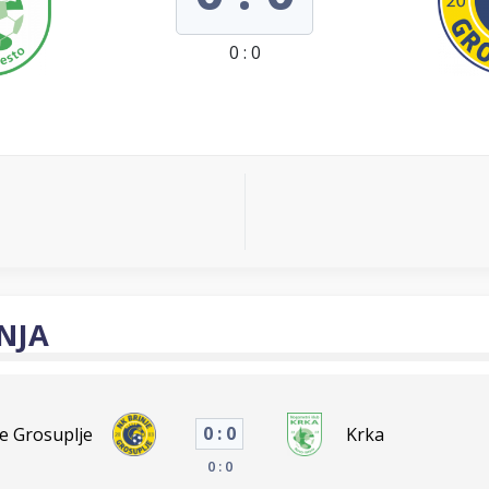
0 : 0
NJA
0 : 0
je Grosuplje
Krka
0 : 0