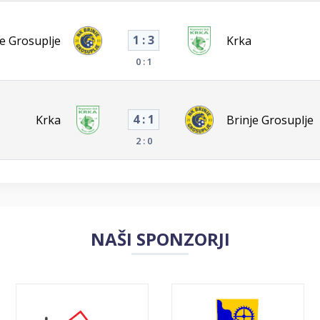
1 : 3
je Grosuplje
Krka
0 : 1
4 : 1
Krka
Brinje Grosuplje
2 : 0
NAŠI SPONZORJI