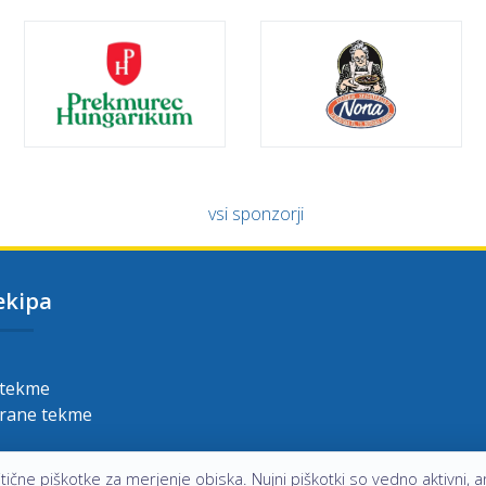
vsi sponzorji
ekipa
 tekme
grane tekme
ične piškotke za merjenje obiska. Nujni piškotki so vedno aktivni, an