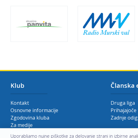
Klub
Članska 
Kontakt
Druga liga
Osnovne informacije
Prihajajoče
Zgodovina kluba
Zadnje odi
Za medije
Sponzorji
Uporabljamo nujne piškotke za delovanje strani in izbirne analit