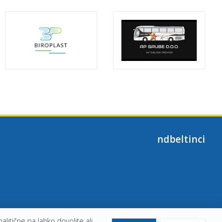
ndbeltinci
alitične pa lahko dovolite ali