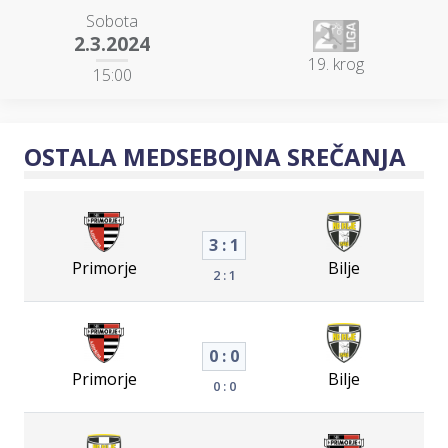
Sobota
2.3.2024
19. krog
15:00
OSTALA MEDSEBOJNA SREČANJA
3 : 1
Primorje
Bilje
2 : 1
0 : 0
Primorje
Bilje
0 : 0