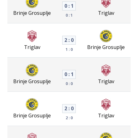
0 : 1
Brinje Grosuplje
Triglav
0 : 1
2 : 0
Triglav
Brinje Grosuplje
1 : 0
0 : 1
Brinje Grosuplje
Triglav
0 : 0
2 : 0
Brinje Grosuplje
Triglav
2 : 0