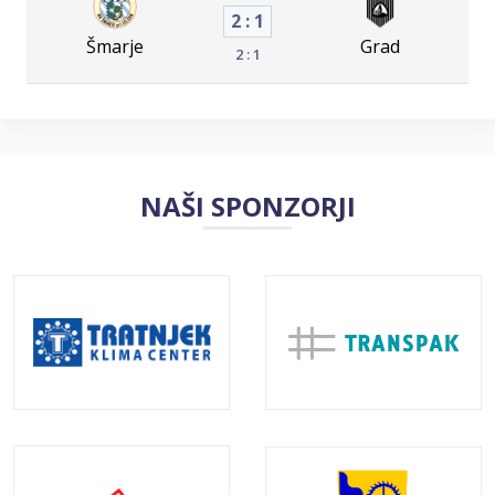
2 : 1
Šmarje
Grad
2 : 1
NAŠI SPONZORJI