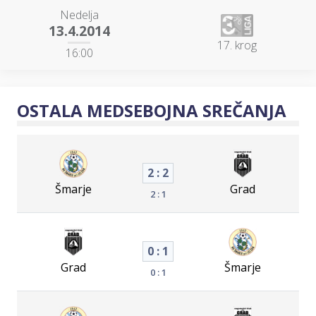
Nedelja
13.4.2014
17. krog
16:00
OSTALA MEDSEBOJNA SREČANJA
2 : 2
Šmarje
Grad
2 : 1
0 : 1
Grad
Šmarje
0 : 1