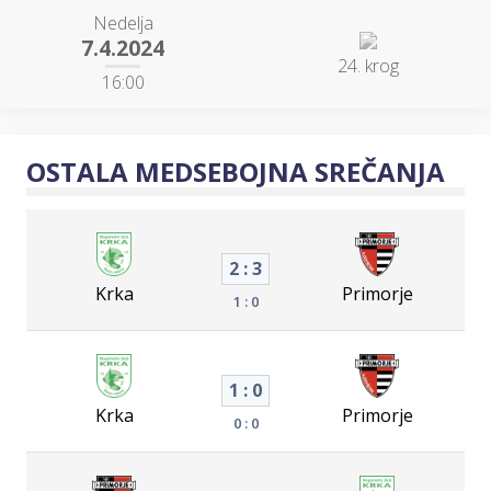
Nedelja
7.4.2024
24. krog
16:00
OSTALA MEDSEBOJNA SREČANJA
2 : 3
Krka
Primorje
1 : 0
1 : 0
Krka
Primorje
0 : 0