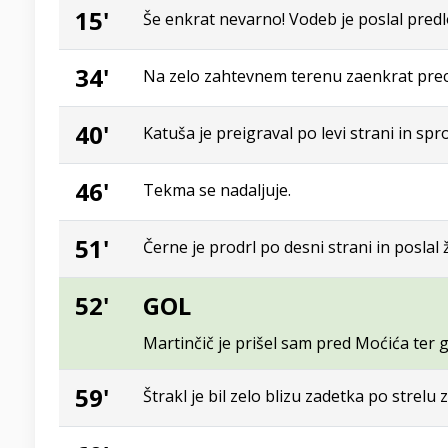
15'
Še enkrat nevarno! Vodeb je poslal predlož
34'
Na zelo zahtevnem terenu zaenkrat prece
40'
Katuša je preigraval po levi strani in spro
46'
Tekma se nadaljuje.
51'
Černe je prodrl po desni strani in poslal 
52'
GOL
Martinčič je prišel sam pred Moćića ter g
59'
Štrakl je bil zelo blizu zadetka po strel