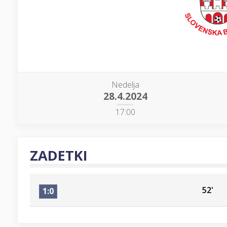
Nedelja
28.4.2024
17:00
ZADETKI
52'
1:0