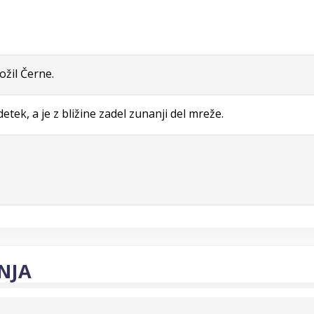
ožil Černe.
etek, a je z bližine zadel zunanji del mreže.
NJA