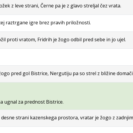
ek z leve strani, Černe pa je z glavo streljal čez vrata.
j raztrgane igre brez pravih priložnosti.
žil proti vratom, Fridrih je žogo odbil pred sebe in jo ujel.
žogo pred gol Bistrice, Nergutiju pa so strel z bližine domači 
a ugnal za prednost Bistrice.
u z desne strani kazenskega prostora, vratar je žogo z zadnjim