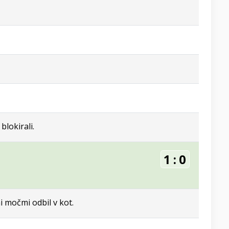
blokirali.
1
:
0
i močmi odbil v kot.