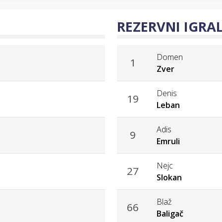
REZERVNI IGRAL
Domen
1
Zver
Denis
19
Leban
Adis
9
Emruli
Nejc
27
Slokan
Blaž
66
Baligač