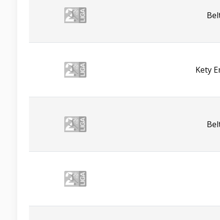
Bel
Kety E
Bel