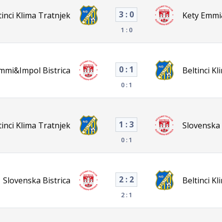
3 : 0
tinci Klima Tratnjek
Kety Emmi&
1 : 0
0 : 1
mmi&Impol Bistrica
Beltinci K
0 : 1
1 : 3
tinci Klima Tratnjek
Slovenska 
0 : 1
2 : 2
Slovenska Bistrica
Beltinci K
2 : 1