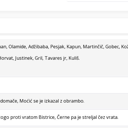
man, Olamide, Adžibaba, Pesjak, Kapun, Martinčič, Gobec, Kož
rvat, Justinek, Gril, Tavares jr, Kuliš.
 domače, Moćić se je izkazal z obrambo.
žogo proti vratom Bistrice, Černe pa je streljal čez vrata.