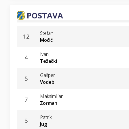
POSTAVA
Stefan
12
Moćić
Ivan
4
Težački
Gašper
5
Vodeb
Maksimiljan
7
Zorman
Patrik
8
Jug