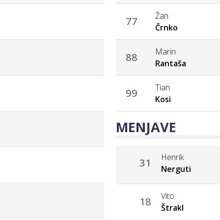
Žan
77
Črnko
Marin
88
Rantaša
Tian
99
Kosi
MENJAVE
Henrik
31
Nerguti
Vito
18
Štrakl