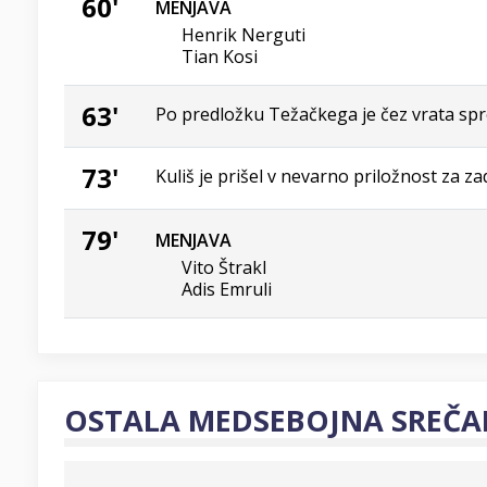
60'
MENJAVA
Henrik Nerguti
Tian Kosi
63'
Po predložku Težačkega je čez vrata spr
73'
Kuliš je prišel v nevarno priložnost za zad
79'
MENJAVA
Vito Štrakl
Adis Emruli
OSTALA MEDSEBOJNA SREČA