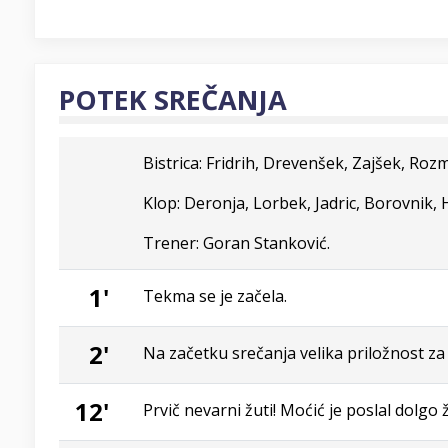
POTEK SREČANJA
Bistrica: Fridrih, Drevenšek, Zajšek, Roz
Klop: Deronja, Lorbek, Jadric, Borovnik, Ho
Trener: Goran Stanković.
1'
Tekma se je začela.
2'
Na začetku srečanja velika priložnost za
12'
Prvič nevarni žuti! Moćić je poslal dolgo 