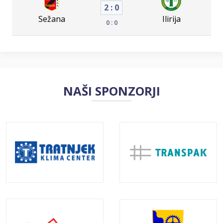
2 : 0
Sežana
Ilirija
0 : 0
NAŠI SPONZORJI