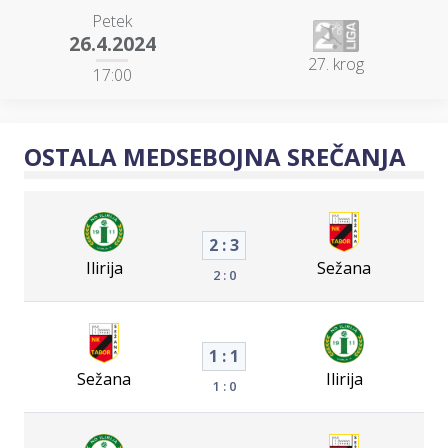
Petek
26.4.2024
27. krog
17:00
OSTALA MEDSEBOJNA SREČANJA
2 : 3
Ilirija
Sežana
2 : 0
1 : 1
Sežana
Ilirija
1 : 0