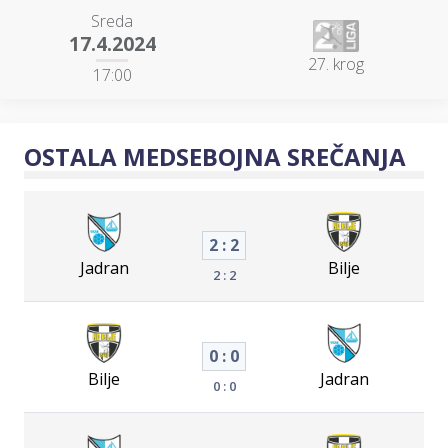
Sreda
17.4.2024
27. krog
17:00
OSTALA MEDSEBOJNA SREČANJA
2 : 2
Jadran
Bilje
2 : 2
0 : 0
Bilje
Jadran
0 : 0