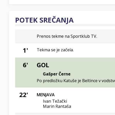
POTEK SREČANJA
Prenos tekme na Sportklub TV.
1'
Tekma se je začela.
6'
GOL
Gašper Černe
Po predložku Katuše je Beltince v vodstv
22'
MENJAVA
Ivan Težački
Marin Rantaša