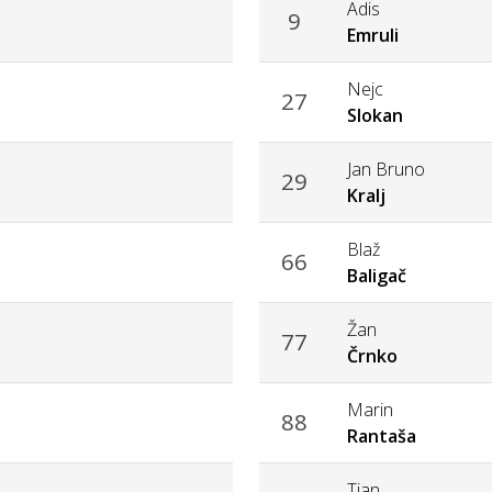
Adis
9
Emruli
Nejc
27
Slokan
Jan Bruno
29
Kralj
Blaž
66
Baligač
Žan
77
Črnko
Marin
88
Rantaša
Tian