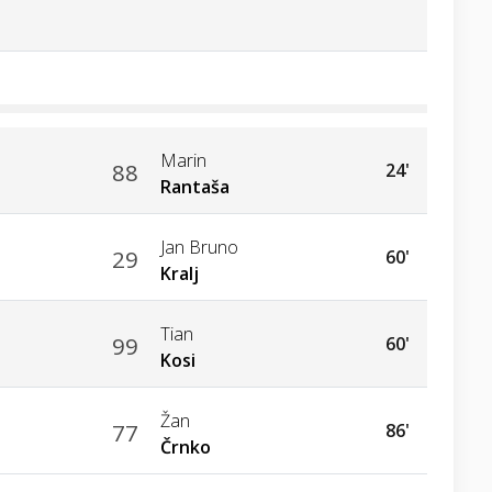
Marin
88
24'
Rantaša
Jan Bruno
29
60'
Kralj
Tian
99
60'
Kosi
Žan
77
86'
Črnko