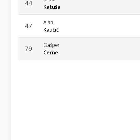
44
Katuša
Alan
47
Kaučič
Gašper
79
Černe