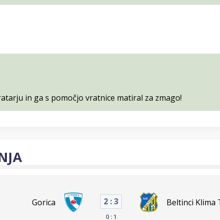
vratarju in ga s pomočjo vratnice matiral za zmago!
NJA
2 : 3
Gorica
Beltinci Klima
0 : 1