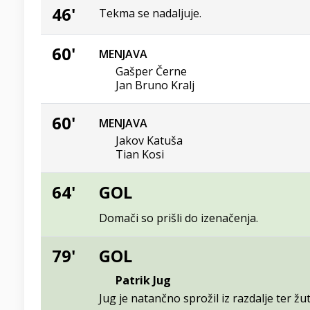
46'
Tekma se nadaljuje.
60'
MENJAVA
Gašper Černe
Jan Bruno Kralj
60'
MENJAVA
Jakov Katuša
Tian Kosi
64'
GOL
Domači so prišli do izenačenja.
79'
GOL
Patrik Jug
Jug je natančno sprožil iz razdalje ter žut