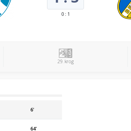
0 : 1
29. krog
6'
64'