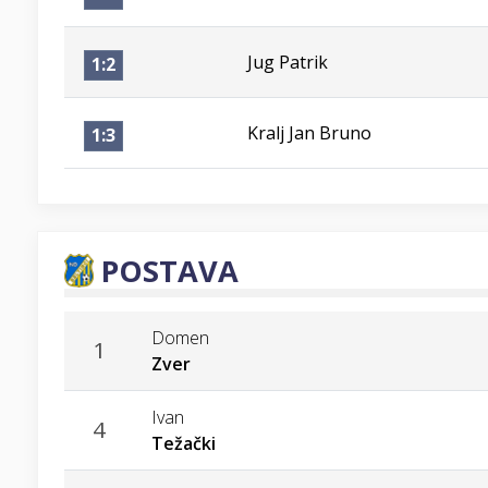
Jug Patrik
1:2
Kralj Jan Bruno
1:3
POSTAVA
Domen
1
Zver
Ivan
4
Težački