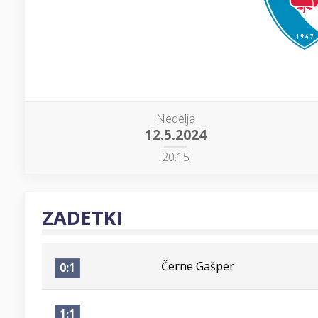
Nedelja
12.5.2024
20:15
ZADETKI
Černe Gašper
0:1
1:1