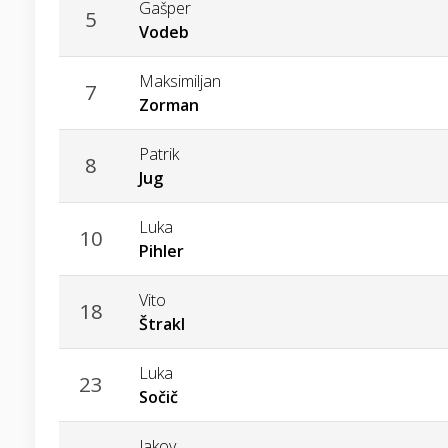
Gašper
5
Vodeb
Maksimiljan
7
Zorman
Patrik
8
Jug
Luka
10
Pihler
Vito
18
Štrakl
Luka
23
Sočič
Jakov