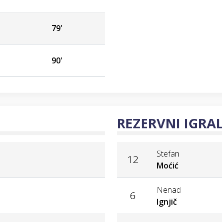
79'
90'
REZERVNI IGRAL
Stefan
12
Moćić
Nenad
6
Ignjič