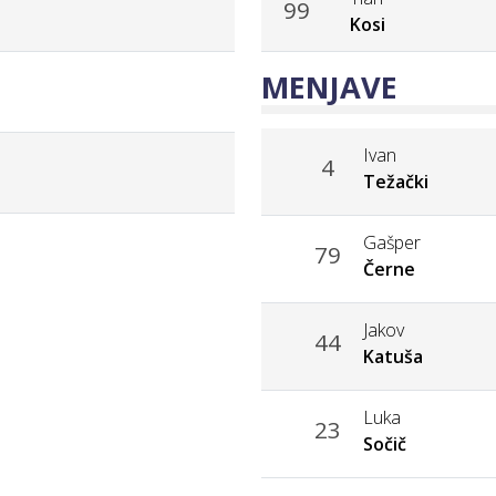
99
Kosi
MENJAVE
Ivan
4
Težački
Gašper
79
Černe
Jakov
44
Katuša
Luka
23
Sočič