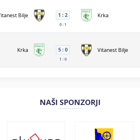
1 : 2
itanest Bilje
Krka
0 : 1
5 : 0
Krka
Vitanest Bilje
1 : 0
NAŠI SPONZORJI