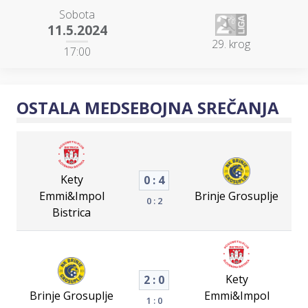
Sobota
11.5.2024
29. krog
17:00
OSTALA MEDSEBOJNA SREČANJA
Kety
0 : 4
Emmi&Impol
Brinje Grosuplje
0 : 2
Bistrica
Kety
2 : 0
Brinje Grosuplje
Emmi&Impol
1 : 0