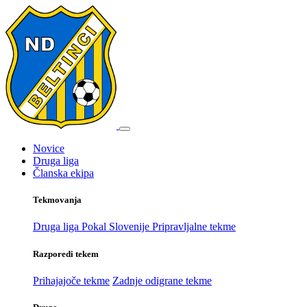
Novice
Druga liga
Članska ekipa
Tekmovanja
Druga liga
Pokal Slovenije
Pripravljalne tekme
Razporedi tekem
Prihajajoče tekme
Zadnje odigrane tekme