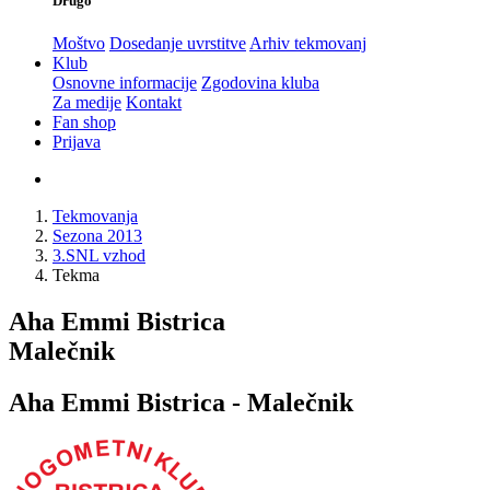
Drugo
Moštvo
Dosedanje uvrstitve
Arhiv tekmovanj
Klub
Osnovne informacije
Zgodovina kluba
Za medije
Kontakt
Fan shop
Prijava
Tekmovanja
Sezona 2013
3.SNL vzhod
Tekma
Aha Emmi Bistrica
Malečnik
Aha Emmi Bistrica - Malečnik