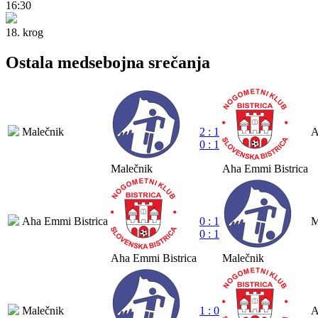
16:30
18. krog
Ostala medsebojna srečanja
Malečnik
2 : 1
A
0 : 1
Malečnik
Aha Emmi Bistrica
Aha Emmi Bistrica
0 : 1
M
0 : 1
Aha Emmi Bistrica
Malečnik
Malečnik
1 : 0
A