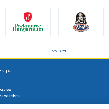
vsi sponzorji
ekipa
 tekme
grane tekme