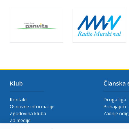
Klub
Članska 
Kontakt
Druga liga
Osnovne informacije
Prihajajoče
Zgodovina kluba
Zadnje odi
Za medije
Sponzorji