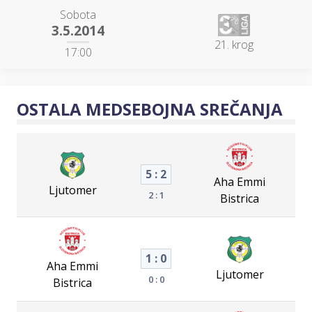
Sobota
3.5.2014
21. krog
17:00
OSTALA MEDSEBOJNA SREČANJA
5 : 2
Aha Emmi
Ljutomer
2 : 1
Bistrica
1 : 0
Aha Emmi
Ljutomer
0 : 0
Bistrica