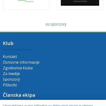
vsi sponzorji
Klub
Kontakt
Osnovne informacije
Zgodovina kluba
Za medije
Sponzorji
Piškotki
Članska ekipa
Uporabljamo nujne piškotke za delovanje strani in izbirne