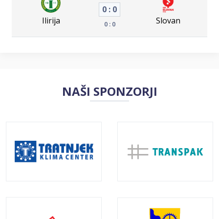
0 : 0
Ilirija
Slovan
0 : 0
NAŠI SPONZORJI