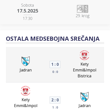
Sobota
17.5.2025
29. krog
17:30
OSTALA MEDSEBOJNA SREČANJA
Kety
1 : 0
Jadran
Emmi&Impol
0 : 0
Bistrica
Kety
2 : 0
Emmi&Impol
Jadran
1 : 0