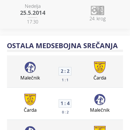
Nedelja
25.5.2014
24. krog
17:30
OSTALA MEDSEBOJNA SREČANJA
2 : 2
Malečnik
Čarda
1 : 1
1 : 4
Čarda
Malečnik
0 : 2