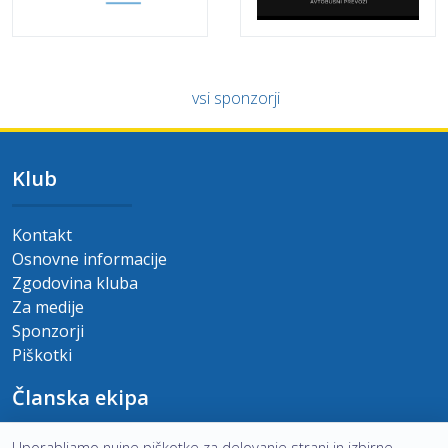
vsi sponzorji
Klub
Kontakt
Osnovne informacije
Zgodovina kluba
Za medije
Sponzorji
Piškotki
Članska ekipa
Uporabljamo nujne piškotke za delovanje strani in izbirne