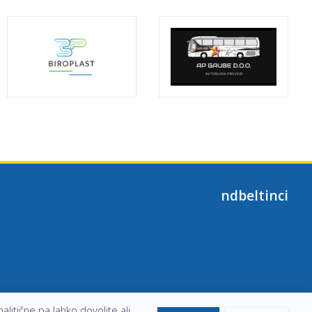
ndbeltinci
alitične pa lahko dovolite ali