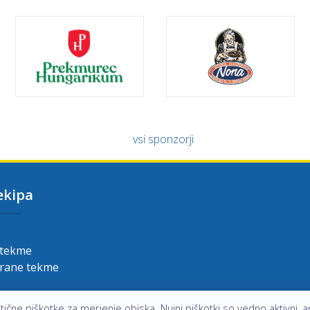
vsi sponzorji
ekipa
 tekme
grane tekme
ične piškotke za merjenje obiska. Nujni piškotki so vedno aktivni, an