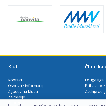
Klub
Članska 
Kontakt
Druga liga
Osnovne informacije
Prihajajoče
Zgodovina kluba
Zadnje odi
Za medije
Sponzorji
Uporabljamo nujne piškotke za delovanje strani in izbirne analit