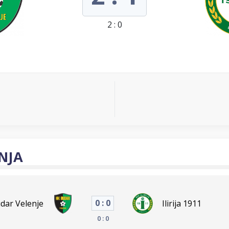
2 : 0
NJA
0 : 0
dar Velenje
Ilirija 1911
0 : 0