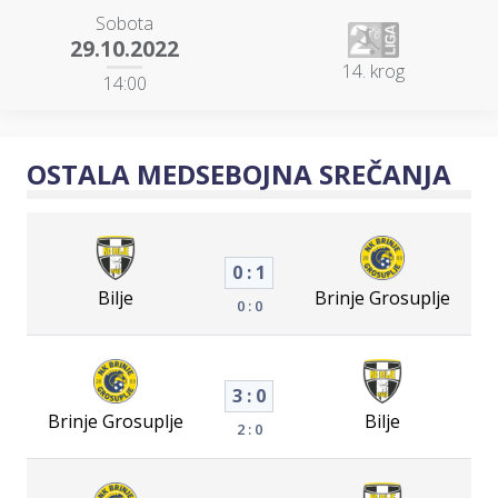
Sobota
29.10.2022
14. krog
14:00
OSTALA MEDSEBOJNA SREČANJA
0 : 1
Bilje
Brinje Grosuplje
0 : 0
3 : 0
Brinje Grosuplje
Bilje
2 : 0