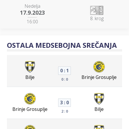
Nedelja
17.9.2023
8. krog
16:00
OSTALA MEDSEBOJNA SREČANJA
0 : 1
Bilje
Brinje Grosuplje
0 : 0
3 : 0
Brinje Grosuplje
Bilje
2 : 0