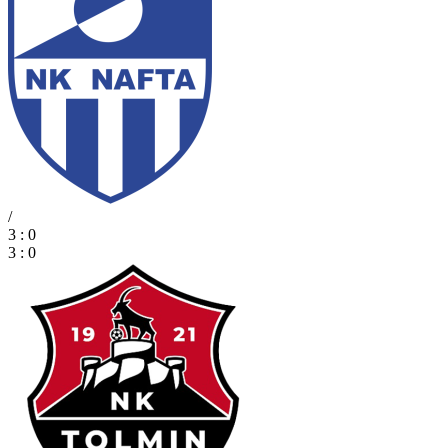
/
3 : 0
3 : 0