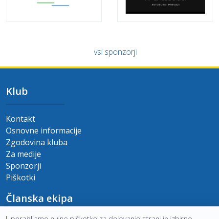
vsi sponzorji
Klub
Kontakt
Osnovne informacije
Zgodovina kluba
Za medije
Sponzorji
Piškotki
Članska ekipa
Uporabljamo nujne piškotke za delovanje strani in izbirne