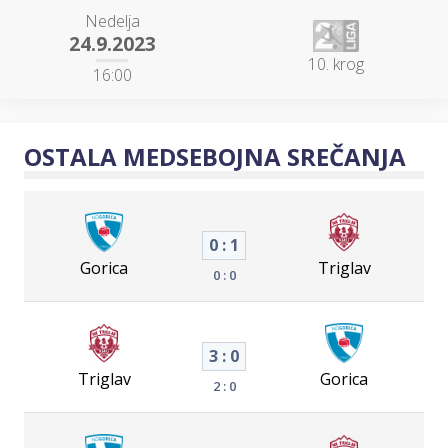
Nedelja
24.9.2023
10. krog
16:00
OSTALA MEDSEBOJNA SREČANJA
0 : 1
Gorica
Triglav
0 : 0
3 : 0
Triglav
Gorica
2 : 0