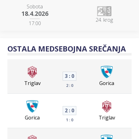
Sobota
18.4.2026
24. krog
17:00
OSTALA MEDSEBOJNA SREČANJA
3 : 0
Triglav
Gorica
2 : 0
2 : 0
Gorica
Triglav
1 : 0