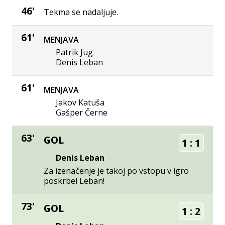
46'
Tekma se nadaljuje.
61'
MENJAVA
Patrik Jug
Denis Leban
61'
MENJAVA
Jakov Katuša
Gašper Černe
63'
GOL
1
:
1
Denis Leban
Za izenačenje je takoj po vstopu v igro
poskrbel Leban!
73'
GOL
1
:
2