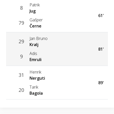
Patrik
8
Jug
61'
Gašper
79
Černe
Jan Bruno
29
Kralj
81'
Adis
9
Emruli
Henrik
31
Nerguti
89'
Tarik
20
Bagola