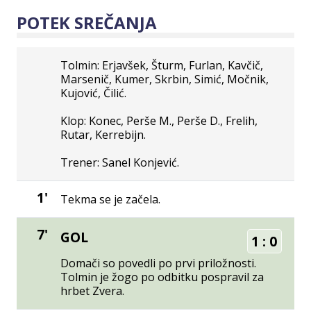
POTEK SREČANJA
Tolmin: Erjavšek, Šturm, Furlan, Kavčič,
Marsenič, Kumer, Skrbin, Simić, Močnik,
Kujović, Čilić.
Klop: Konec, Perše M., Perše D., Frelih,
Rutar, Kerrebijn.
Trener: Sanel Konjević.
1'
Tekma se je začela.
7'
GOL
1
:
0
Domači so povedli po prvi priložnosti.
Tolmin je žogo po odbitku pospravil za
hrbet Zvera.