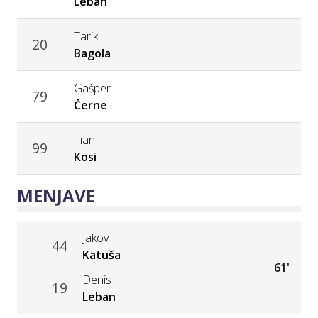
Leban
Tarik
20
Bagola
Gašper
79
Černe
Tian
99
Kosi
MENJAVE
Jakov
44
Katuša
61'
Denis
19
Leban