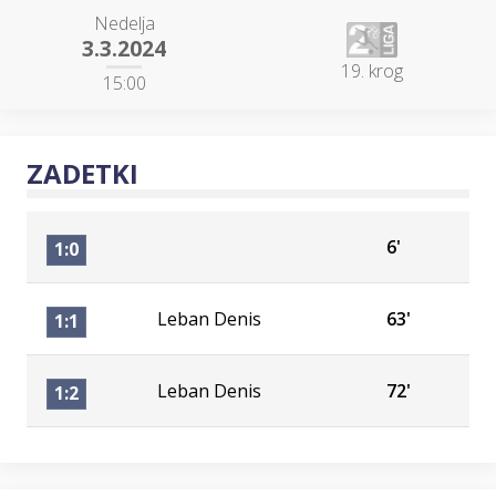
Nedelja
3.3.2024
19. krog
15:00
ZADETKI
6'
1:0
Leban Denis
63'
1:1
Leban Denis
72'
1:2