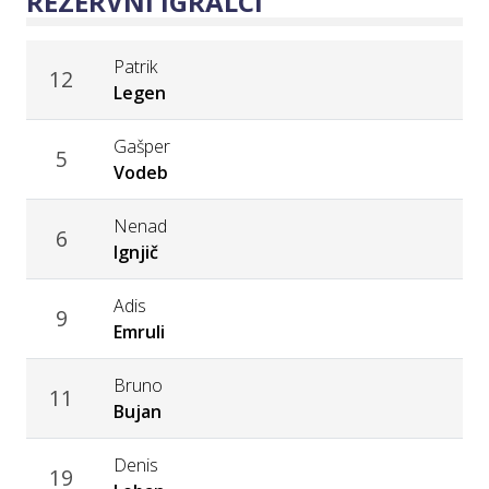
REZERVNI IGRALCI
Patrik
12
Legen
Gašper
5
Vodeb
Nenad
6
Ignjič
Adis
9
Emruli
Bruno
11
Bujan
Denis
19