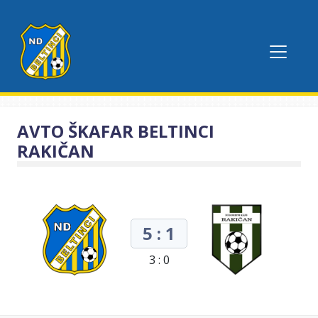
AVTO ŠKAFAR BELTINCI
RAKIČAN
5 : 1
3 : 0