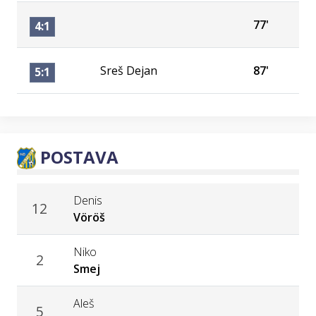
77'
4:1
Sreš Dejan
87'
5:1
POSTAVA
Denis
12
Vöröš
Niko
2
Smej
Aleš
5