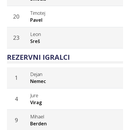
Timotej
20
Pavel
Leon
23
Sreš
REZERVNI IGRALCI
Dejan
1
Nemec
Jure
4
Virag
Mihael
9
Berden