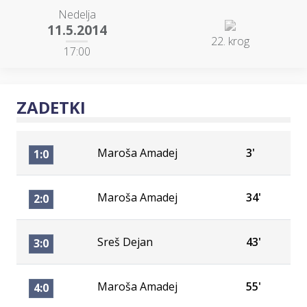
Nedelja
11.5.2014
22. krog
17:00
ZADETKI
Maroša Amadej
3'
1:0
Maroša Amadej
34'
2:0
Sreš Dejan
43'
3:0
Maroša Amadej
55'
4:0